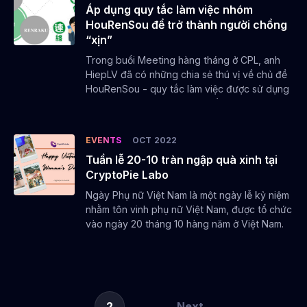
using technology to build and optimize financial
Áp dụng quy tắc làm việc nhóm
trading systems.
HouRenSou để trở thành người chồng
“xịn”
A motivated and results-oriented professional,
Trong buổi Meeting hàng tháng ở CPL, anh
he’s constantly searching for ways to make the
HiepLV đã có những chia sẻ thú vị về chủ đề
HouRenSou - quy tắc làm việc được sử dụng
bitcastle platform more efficient and secure.
rộng rãi ở Nhật Bản. Anh đã lấy những ví dụ từ
cuộc sống: cách giao tiếp và giải quyết vấn
Building on a successful track record with
đề của vợ chồng trên thực tế. Từ những câu
EVENTS
OCT 2022
trading clients around the world, he now
chuyện gần gũi đó anh đã giúp nhân viên dễ
employs his data-driven approach to project
Tuần lễ 20-10 tràn ngập quà xinh tại
dàng hiểu được ý nghĩa của HouRenSou và
CryptoPie Labo
tracking at CPL, ensuring seamless, consistent
cách áp dụng nó trong công việc hàng ngày
ở CPL.
progress across all teams and driving the
Ngày Phụ nữ Việt Nam là một ngày lễ kỷ niệm
development that brings our vision to life.
nhằm tôn vinh phụ nữ Việt Nam, được tổ chức
vào ngày 20 tháng 10 hàng năm ở Việt Nam.
Nhân dịp này, các chị em phụ nữ ở CryptoPie
Labo đã nhận được những món quà dễ
thương cùng những lời chúc ý nghĩa. Không
chỉ các chị em, mà các anh em cũng bất ngờ
có quà đem về.
...
2
Next