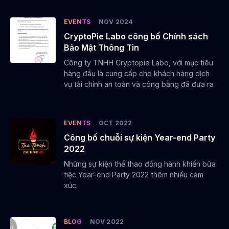
pháp phân tích kỹ thuật đẳng cấp quốc tế
đến với cộng đồng tài chính trong nước.
EVENTS
NOV 2024
CryptoPie Labo công bố Chính sách
Bảo Mật Thông Tin
Công ty TNHH Cryptopie Labo, với mục tiêu
hàng đầu là cung cấp cho khách hàng dịch
vụ tài chính an toàn và công bằng đã đưa ra
chính sách Bảo Mật Thông Tin
Dinh Huy Tuan
EVENTS
OCT 2022
Công bố chuỗi sự kiện Year-end Party
SENIOR DEVELOPENT MANAGER
2022
Những sự kiện thể thao đồng hành khiến bữa
tiệc Year-end Party 2022 thêm nhiều cảm
xúc.
Joshua has more than 12 years of delivery
management experience and a passion for
BLOG
NOV 2022