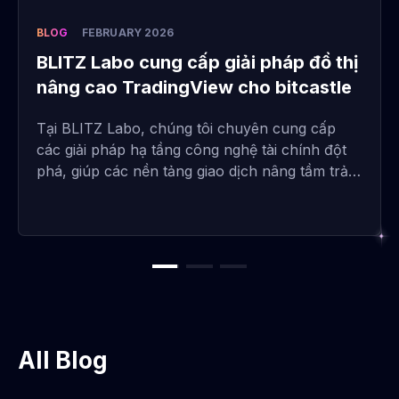
BLOG
FEBRUARY 2026
BLITZ Labo cung cấp giải pháp đồ thị
nâng cao TradingView cho bitcastle
Tại BLITZ Labo, chúng tôi chuyên cung cấp
các giải pháp hạ tầng công nghệ tài chính đột
phá, giúp các nền tảng giao dịch nâng tầm trải
nghiệm người dùng. Một trong những thành tựu
tiêu biểu của chúng tôi là việc triển khai hệ
thống đồ thị nâng cao tích hợp công nghệ
TradingView cho đối tác chiến lược bitcastle.
All Blog