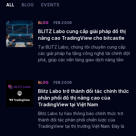
ALL
BLOG
EVENTS
BLOG
FEB 2026
BLITZ Labo cung cấp giải pháp đồ thị
nâng cao TradingView cho bitcastle
Tại BLITZ Labo, chúng tôi chuyên cung cấp
các giải pháp hạ tầng công nghệ tài chính đột
phá, giúp các nền tảng giao dịch nâng tầm
trải nghiệm người dùng. Một trong những
thành tựu tiêu biểu của chúng tôi là việc triển
khai hệ thống đồ thị nâng cao tích hợp công
BLOG
FEB 2026
nghệ TradingView cho đối tác chiến lược
Blitz Labo trở thành đối tác chính thức
bitcastle.
phân phối đồ thị nâng cao của
TradingView tại Việt Nam
Blitz Labo tự hào thông báo chính thức trở
thành đối tác phân phối chiến lược của
TradingView tại thị trường Việt Nam. Đây là
bước đi quan trọng nhằm mang những giải